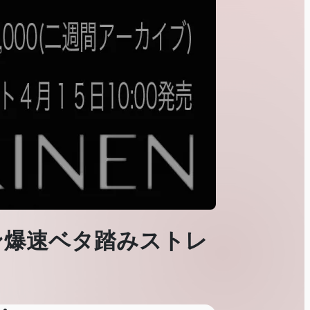
ネン爆速ベタ踏みストレ