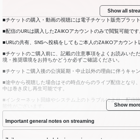
Show all str
■チケットの購入・動画の視聴には電子チケット販売プラット
■配信のURLは購入したZAIKOアカウントのみで閲覧可能です
■URLの共有、SNSへ投稿をしてもご本人のZAIKOアカウ
■チケットのご購入前に、記載の注意事項をよくお読みいた
境・推奨環境をお持ちかどうか必ずご確認ください。
■チケットご購入後の公演延期・中止以外の理由に伴うキャ
■途中から視聴した場合はその時点からのライブ配信となり
中は巻き戻し再生可能です。
■インターネット回線やシステム上のトラブルにより、配信
Show mor
能性がございます。
■お客様のインターネット環境、視聴環境に伴う不具合に関
Important general notes on streaming
■閲覧に関わるインターネット通信費用はお客様のご負担と
■データ通信量が多くなることが想定されるため、Wi-Fiの
Zaiko recommended device environment