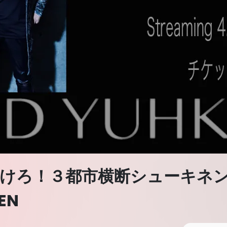
Sで駆け抜けろ！３都市横断シューキ
EN