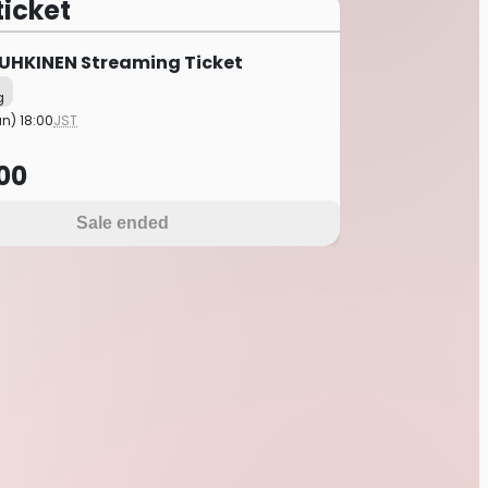
ticket
UHKINEN Streaming Ticket
g
un) 18:00
JST
00
Sale ended