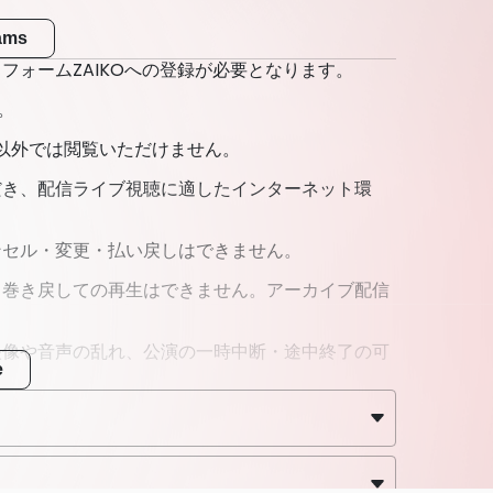
eams
フォームZAIKOへの登録が必要となります。
。
ント以外では閲覧いただけません。
だき、配信ライブ視聴に適したインターネット環
ンセル・変更・払い戻しはできません。
、巻き戻しての再生はできません。アーカイブ配信
映像や音声の乱れ、公演の一時中断・途中終了の可
e
しては、主催者は責任を負いかねます。
なります。
ご利用を推奨いたします。