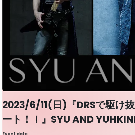
2023/6/11(日)『DR
ート！！』SYU AND YUHKIN
Event date