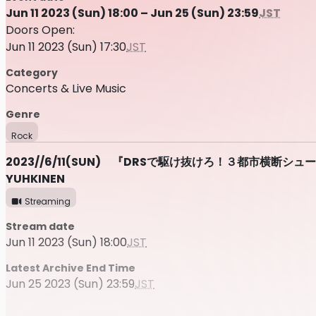
Jun 11 2023 (Sun) 18:00 – Jun 25 (Sun) 23:59
JST
Doors Open:
Jun 11 2023 (Sun) 17:30
JST
Category
Concerts & Live Music
Genre
Rock
2023//6/11(SUN) 『DRSで駆け抜けろ！３都市横断シ
YUHKINEN
Streaming
Stream date
Jun 11 2023 (Sun) 18:00
JST
Latest Archive End Time
Jun 25 2023 (Sun) 23:59
JST