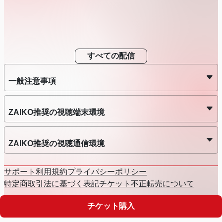
すべての配信
一般注意事項
ZAIKO推奨の視聴端末環境
ZAIKO推奨の視聴通信環境
サポート
利用規約
プライバシーポリシー
特定商取引法に基づく表記
チケット不正転売について
©
Zaiko
K.K.
•
無断複写・転載を禁じます。
チケット購入