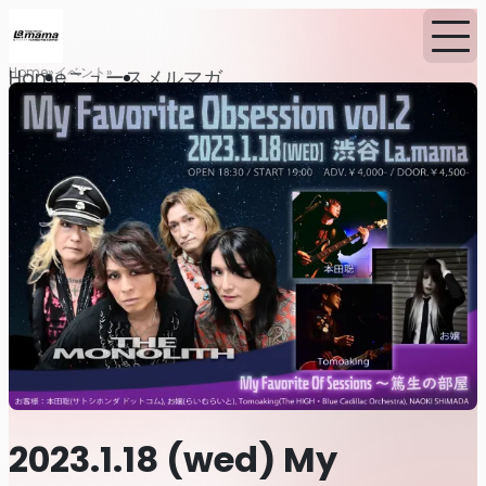
Home
イベント
Home
ニュース
メルマガ
2023.1.18 (wed) My